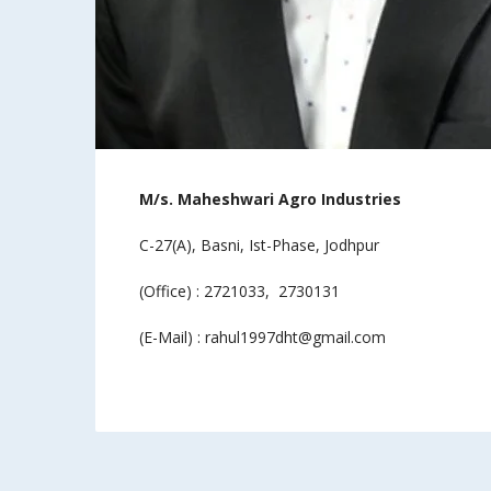
M/s.
Maheshwari Agro Industries
C-27(A), Basni, Ist-Phase, Jodhpur
(Office) : 2721033, 2730131
(E-Mail) : rahul1997dht@gmail.com