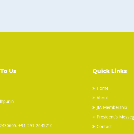
 To Us
Quick Links
Home
About
dhpur.in
JIA Membership
President's Messe
2430605. +91-291-2645710
Contact