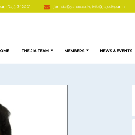
, (Raj.), 342001
jprinda@yahoo.co.in, info@jiajodhpur.in
HOME
THE JIA TEAM
MEMBERS
NEWS & EVENTS