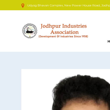
Udyog Bhavan Complex, New Power House Road, Jodhpur