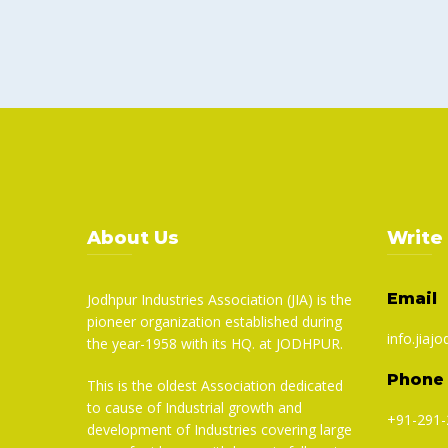
About Us
Write
Email
Jodhpur Industries Association (JIA) is the
pioneer organization established during
info.jiajo
the year-1958 with its HQ. at JODHPUR.
Phone
This is the oldest Association dedicated
to cause of Industrial growth and
+91-291-
development of Industries covering large