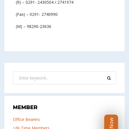
(R) – 0291- 2430504 / 2741974
(Fax) – 0291- 2740990
(M) – 98290-23636
MEMBER
Office Bearers
Life Time Members