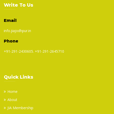
Write To Us
Email
info.jiajodhpur.in
Phone
+91-291-2430605. +91-291-2645710
Quick Links
Home
About
JIA Membership