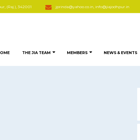
, (Raj.), 342001
jprinda@yahoo.co.in, info@jiajodhpur.in
HOME
THE JIA TEAM
MEMBERS
NEWS & EVENTS