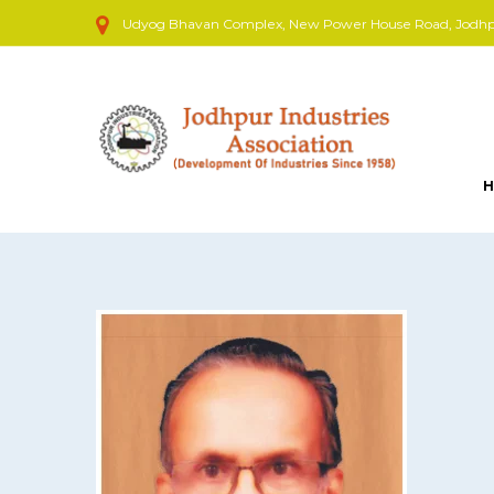
Udyog Bhavan Complex, New Power House Road, Jodhpur