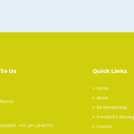
 To Us
Quick Links
Home
About
dhpur.in
JIA Membership
President's Messe
2430605. +91-291-2645710
Contact