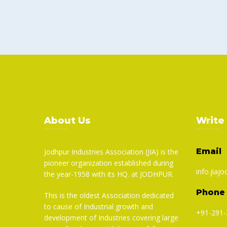
About Us
Write
Email
Jodhpur Industries Association (JIA) is the
pioneer organization established during
info.jiajo
the year-1958 with its HQ. at JODHPUR.
Phone
This is the oldest Association dedicated
to cause of Industrial growth and
+91-291-
development of Industries covering large