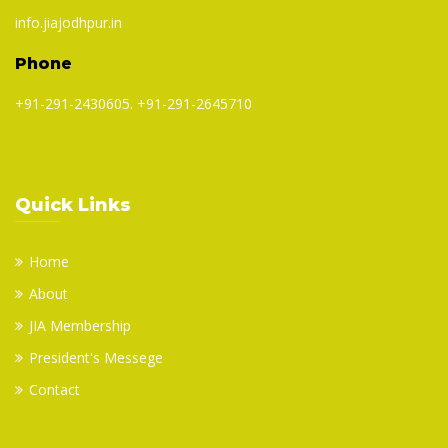
info.jiajodhpur.in
Phone
+91-291-2430605. +91-291-2645710
Quick Links
Home
About
JIA Membership
President's Messege
Contact