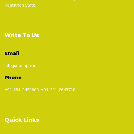
Rajasthan State.
Write To Us
Email
info.jiajodhpur.in
Phone
+91-291-2430605. +91-291-2645710
Quick Links