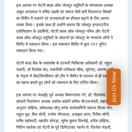
इस अवसर पर रोटरी क्लब ऑफ जोधपुर ब्लूसिटी के संस्थापक अध्यक्ष
अंकुर अग्रवाल ने वरिष्ठ उद्यमी एवं समाज सेवी श्री विमलराज सिंघवी
का शिविर में पधारने एवं दानदाताओं का हौसला बढ़ाने के लिए आभार
व्यक्त किया। इसके साथ ही उन्होंने बताया कि जोधपुर इण्डस्ट्रीज
एसोसिएशन के उद्यमियों, रोटरी क्लब ऑफ जोधपुर गरिमा और रोटरी
क्लब ऑफ जोधपुर ब्लूसिटी के सदस्यों एवं जोधपुर के गणमान्य लोगों ने
शिविर में रक्तदान किया। इस रक्तदान शिविर में कुल 101 युनिट
रक्तदान किया गया।
रोटरी ब्लड बैंक के रक्तकोष के प्रभारी चिकित्सा अधिकारी डॉ. राहुल
भंडारी, डॉ तिलोक चंद, तकनीकी पर्यवेक्षक सीमा, सुरेन्द्र, आनन्द आदि
Join Us Now
के नेतृत्व में लैबटेक्निशियन की टीम ने शिविर के प्रारम्भ से ही रक्तदान
का महत्व बताते हुए लोगों को रक्तदान के लिए प्रेरित किया।
इस अवसर पर जेआईए पूर्व अध्यक्ष किशनलाल गर्ग, डॉ. गौतमचंद
कोठारी निवर्तमान अध्यक्ष अशोक बाहेती सचिव सी.एस.मंत्री, सहसचिव
अनुराग लोहिया, कोषाध्यक्ष सोनू भार्गव कार्यकारिणी सदस्य दीपक जैन,
राहुल धूत, शिव सोनी, राजेश जीरावला, अलंकृत डागा, गिरीश सोनी,
मनीष महोश्वरी, महावीर चोपड़ा, सुरेश कुमार विश्नोई, हरीश लोहिया,
नितिन सालेचा एवं रोटरी के पूर्व डिस्ट्रिक्ट गवर्नर रो. प्रियेश भंडारी,