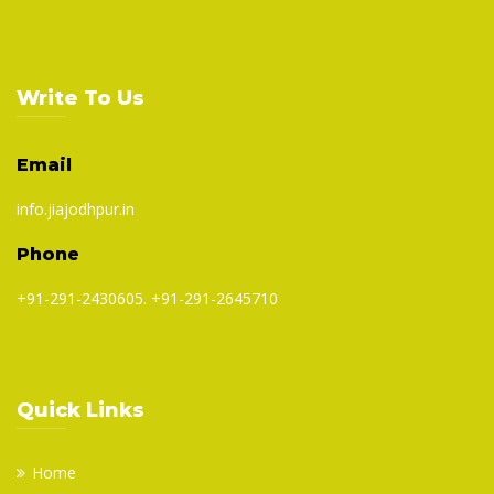
Write To Us
Email
info.jiajodhpur.in
Phone
+91-291-2430605. +91-291-2645710
Quick Links
Home